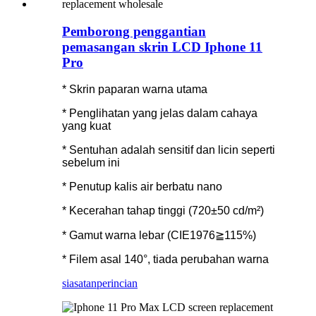
Pemborong penggantian
pemasangan skrin LCD Iphone 11
Pro
* Skrin paparan warna utama
* Penglihatan yang jelas dalam cahaya
yang kuat
* Sentuhan adalah sensitif dan licin seperti
sebelum ini
* Penutup kalis air berbatu nano
* Kecerahan tahap tinggi (720±50 cd/m²)
* Gamut warna lebar (CIE1976≧115%)
* Filem asal 140°, tiada perubahan warna
siasatan
perincian