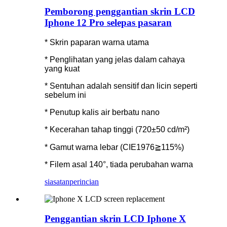
Pemborong penggantian skrin LCD
Iphone 12 Pro selepas pasaran
* Skrin paparan warna utama
* Penglihatan yang jelas dalam cahaya
yang kuat
* Sentuhan adalah sensitif dan licin seperti
sebelum ini
* Penutup kalis air berbatu nano
* Kecerahan tahap tinggi (720±50 cd/m²)
* Gamut warna lebar (CIE1976≧115%)
* Filem asal 140°, tiada perubahan warna
siasatan
perincian
Penggantian skrin LCD Iphone X