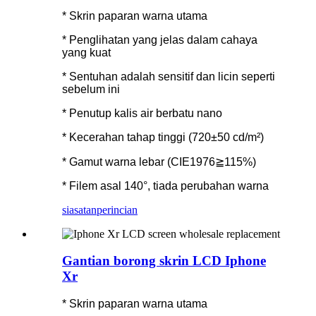
* Skrin paparan warna utama
* Penglihatan yang jelas dalam cahaya
yang kuat
* Sentuhan adalah sensitif dan licin seperti
sebelum ini
* Penutup kalis air berbatu nano
* Kecerahan tahap tinggi (720±50 cd/m²)
* Gamut warna lebar (CIE1976≧115%)
* Filem asal 140°, tiada perubahan warna
siasatan
perincian
Gantian borong skrin LCD Iphone
Xr
* Skrin paparan warna utama