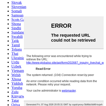
Slovak
Slovenian
Somali
Samoan
Scots Gaelic
Shona
Sindhi
Sundanese
Swahili
Tajik
Tamil
Telugu
Thai
Ukrainian
Urdu
Uzbek
Vietnamese
Welsh
Xhosa
Yiddish
Yoruba
Zulu
Kinyarwanda
Tatar
Oriya