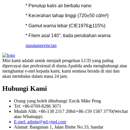
* Penutup kalis air berbatu nano
* Kecerahan tahap tinggi (720±50 cd/m²)
* Gamut warna lebar (CIE1976≧115%)
* Filem asal 140°, tiada perubahan warna
siasatan
perincian
Misi kami adalah untuk menjadi pengeluar LCD yang paling
dipercayai dan profesional di dunia.Apabila anda menghubungi atau
menghantar e-mel kepada kami, kami sentiasa berada di sini dan
akan membalas dalam masa 24 jam.
Hubungi Kami
Orang yang boleh dihubungi: Encik Mike Peng
Tel: +86-0769-8286 3071
Mudah Alih: +86-138 2317 2084/+86-159 1587 3770(Wechat
atau Whatsapp)
E-mel: admin@gd-ytgd.com
Alamat: Bangunan 1, Jalan Binhe No.33, bandar