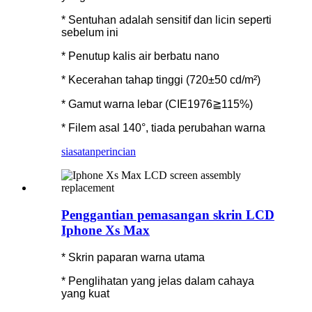
* Sentuhan adalah sensitif dan licin seperti
sebelum ini
* Penutup kalis air berbatu nano
* Kecerahan tahap tinggi (720±50 cd/m²)
* Gamut warna lebar (CIE1976≧115%)
* Filem asal 140°, tiada perubahan warna
siasatan
perincian
Penggantian pemasangan skrin LCD
Iphone Xs Max
* Skrin paparan warna utama
* Penglihatan yang jelas dalam cahaya
yang kuat