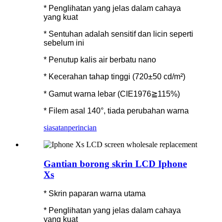
* Penglihatan yang jelas dalam cahaya
yang kuat
* Sentuhan adalah sensitif dan licin seperti
sebelum ini
* Penutup kalis air berbatu nano
* Kecerahan tahap tinggi (720±50 cd/m²)
* Gamut warna lebar (CIE1976≧115%)
* Filem asal 140°, tiada perubahan warna
siasatan
perincian
Gantian borong skrin LCD Iphone
Xs
* Skrin paparan warna utama
* Penglihatan yang jelas dalam cahaya
yang kuat