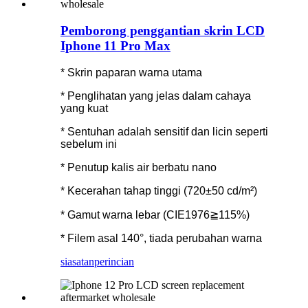
Pemborong penggantian skrin LCD
Iphone 11 Pro Max
* Skrin paparan warna utama
* Penglihatan yang jelas dalam cahaya
yang kuat
* Sentuhan adalah sensitif dan licin seperti
sebelum ini
* Penutup kalis air berbatu nano
* Kecerahan tahap tinggi (720±50 cd/m²)
* Gamut warna lebar (CIE1976≧115%)
* Filem asal 140°, tiada perubahan warna
siasatan
perincian